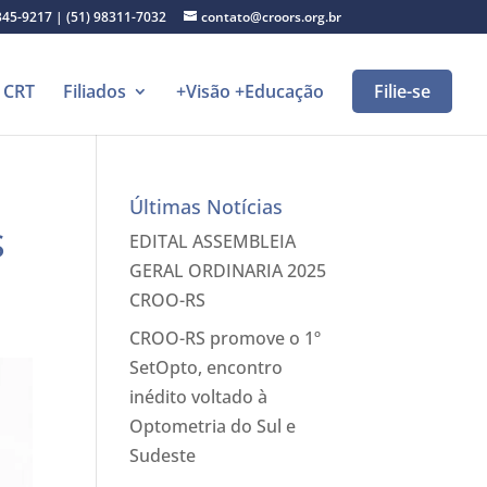
345-9217 | (51) 98311-7032
contato@croors.org.br
CRT
Filiados
+Visão +Educação
Filie-se
Últimas Notícias
S
EDITAL ASSEMBLEIA
GERAL ORDINARIA 2025
CROO-RS
CROO-RS promove o 1º
SetOpto, encontro
inédito voltado à
Optometria do Sul e
Sudeste