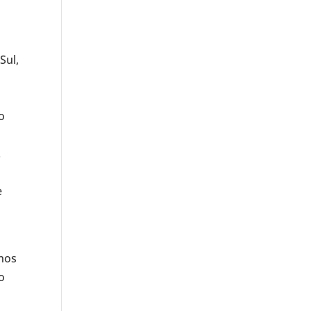
Sul,
o
.
e
 nos
o