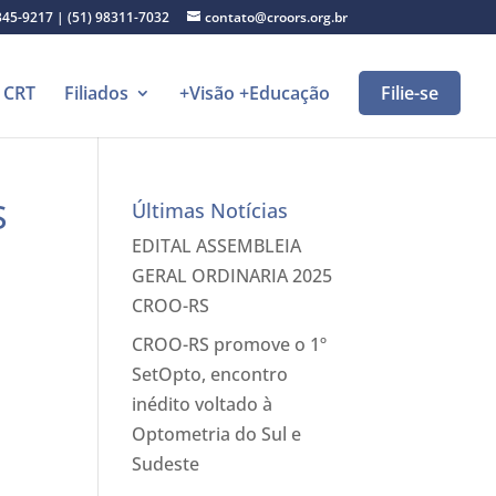
345-9217 | (51) 98311-7032
contato@croors.org.br
CRT
Filiados
+Visão +Educação
Filie-se
S
Últimas Notícias
EDITAL ASSEMBLEIA
GERAL ORDINARIA 2025
CROO-RS
CROO-RS promove o 1º
SetOpto, encontro
inédito voltado à
Optometria do Sul e
Sudeste