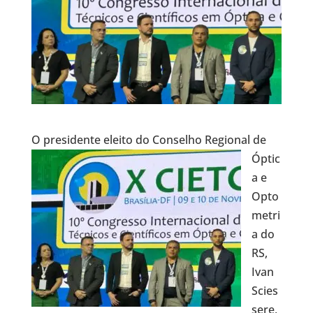
O presidente e
leito do Conselho Regional de
Óptic
a e
Opto
metri
a do
RS,
Ivan
Scies
sere,