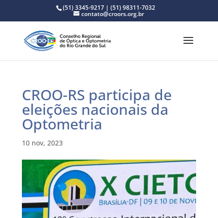
(51) 3345-9217 | (51) 98311-7032
contato@croors.org.br
CROO-RS participa de
eleições nacionais da
Optometria
10 nov, 2023