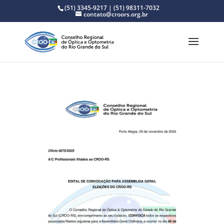
(51) 3345-9217 | (51) 98311-7032
contato@croors.org.br